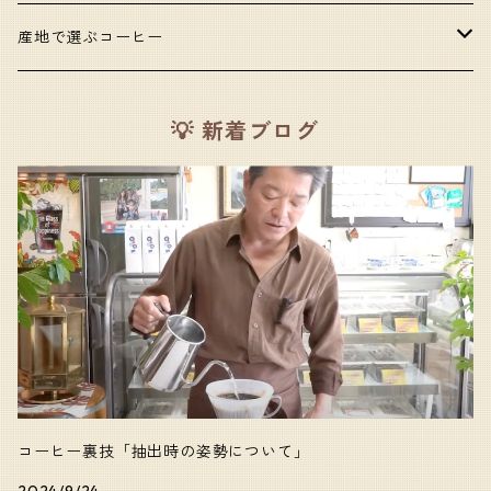
甘いコーヒー
産地で選ぶコーヒー
コク・旨味のあるコーヒー
アフリカ
💡 新着ブログ
酸味のあるコーヒー
東南アジア
口当たりの良いコーヒー
中央・南アメリカ
苦味のあるコーヒー
香りの良いコーヒー
キャラクターの強いコーヒー
コーヒー裏技「抽出時の姿勢について」