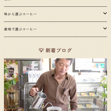
味から選ぶコーヒー
甘いコーヒー
産地で選ぶコーヒー
コク・旨味のあるコーヒー
アフリカ
💡 新着ブログ
酸味のあるコーヒー
東南アジア
口当たりの良いコーヒー
中央・南アメリカ
苦味のあるコーヒー
香りの良いコーヒー