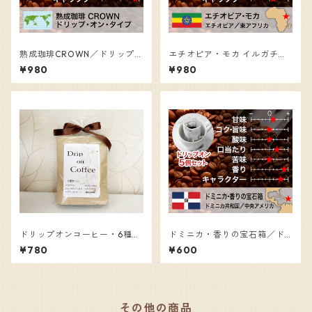
熟成珈琲CROWN／ドリップオ
エチオピア・モカ イルガチェ
ンコーヒー（10個入）
フ、グレード１／ドリップオ
¥980
¥980
ンコーヒー（10個入）
ドリップオンコーヒー・6種セ
ドミニカ・香りの宝石箱／ド
ット
リップオンコーヒー（5個入）
¥780
¥600
その他の商品