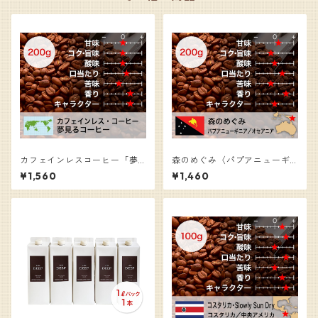
カフェインレスコーヒー「夢
森のめぐみ〈パプアニューギ
見る珈琲」／コーヒー豆（20
ニア〉／コーヒー豆（200g）
¥1,560
¥1,460
0g）