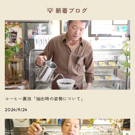
コク・旨味のあるコーヒー
アフリカ
💡 新着ブログ
酸味のあるコーヒー
東南アジア
口当たりの良いコーヒー
中央・南アメリカ
苦味のあるコーヒー
香りの良いコーヒー
キャラクターの強いコーヒー
コーヒー裏技「抽出時の姿勢について」
2024/9/24