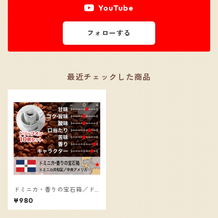
YouTube
フォローする
最近チェックした商品
ドミニカ・香りの宝石箱／ド
リップオンコーヒー（10個
¥980
入）