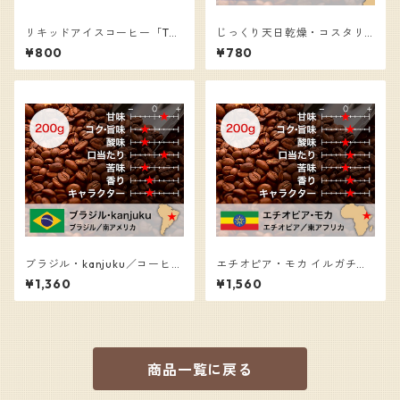
リキッドアイスコーヒー「THE
じっくり天日乾燥・コスタリ
DEEP」（ホットでもOK）／
カ／コーヒー豆（100g）
¥800
¥780
コーヒー（1000ml）
ブラジル・kanjuku／コーヒー
エチオピア・モカ イルガチェ
豆（200g）
ッフェ・グレード１／コーヒ
¥1,360
¥1,560
ー豆（200g）
商品一覧に戻る