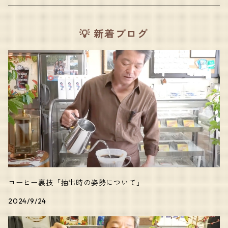
コク・旨味のあるコーヒー
アフリカ
💡 新着ブログ
酸味のあるコーヒー
東南アジア
口当たりの良いコーヒー
中央・南アメリカ
苦味のあるコーヒー
香りの良いコーヒー
キャラクターの強いコーヒー
コーヒー裏技「抽出時の姿勢について」
2024/9/24