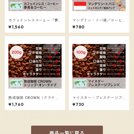
カフェインレスコーヒー「夢
マンデリン・トバ湖／コーヒ
見る珈琲」／コーヒー豆（20
ー豆（100g）
¥1,560
¥780
0g）
熟成珈琲 CROWN〈クラウ
マイスター・プレステージブ
ン〉／コーヒー豆（200g）
レンド／コーヒー豆（100g）
¥1,760
¥730
商品一覧に戻る