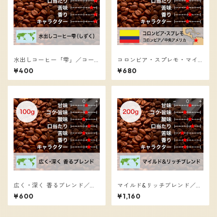
水出しコーヒー「雫」／コー
コロンビア・スプレモ・マイ
ヒー豆パック（50g）
スターセレクト／コーヒー豆
¥400
¥680
（100g）
広く・深く 香るブレンド／コ
マイルド&リッチブレンド／コ
ーヒー豆（100g）
ーヒー豆（200g）
¥600
¥1,160