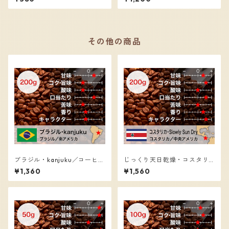
その他の商品
ブラジル・kanjuku／コーヒー
じっくり天日乾燥・コスタリ
豆（200g）
カ／コーヒー豆（200g）
¥1,360
¥1,560