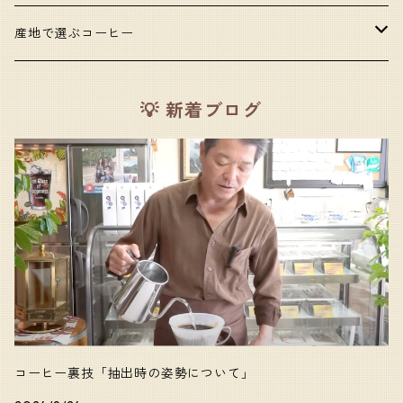
甘いコーヒー
産地で選ぶコーヒー
コク・旨味のあるコーヒー
アフリカ
💡 新着ブログ
酸味のあるコーヒー
東南アジア
口当たりの良いコーヒー
中央・南アメリカ
苦味のあるコーヒー
香りの良いコーヒー
キャラクターの強いコーヒー
コーヒー裏技「抽出時の姿勢について」